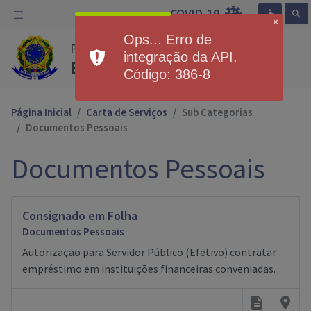
COVID-19
accessible
search
×
Ops... Erro de
Prefeitura Municipal de
integração da API.
Exemplo
Código: 386-8
Página Inicial
Carta de Serviços
Sub Categorias
Documentos Pessoais
Documentos Pessoais
Consignado em Folha
Documentos Pessoais
Autorização para Servidor Público (Efetivo) contratar
empréstimo em instituições financeiras conveniadas.
description
place