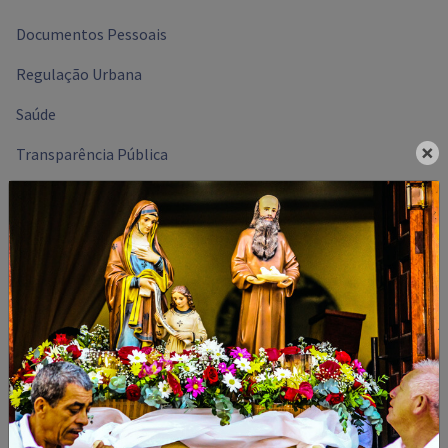
Documentos Pessoais
Regulação Urbana
Saúde
×
Transparência Pública
Urgência/Emergência
Ouvidoria
Críticas, sugestões, elogios e/ou
reclamações